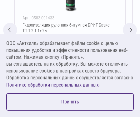
Арт.: 0583.001433
Гидроизоляция рулонная битумная БРИТ Базис
ТПП 2.1 1х9 м
Цена за упаковку
ООО «Антхилл» обрабатывает файлы cookie c целью
2 266,83 ₽
повышения удобства и эффективности пользования веб-
251,87 ₽ за м²
сайтом. Нажимая кнопку «Принять»,
вы соглашаетесь на их обработку. Вы можете отключить
В корзину
использование cookies в настройках своего браузера.
Обработка персональных данных осуществляется согласно
.
Политике обработки персональных данных
0
Принять
Главная
Избранное
Корзина
Каталог