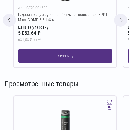
Арт.: 0870.004609
А
Гидроизоляция рулонная битумно-полимерная БРИТ
Г
Мост-С ЭМП 5.5 1х8 м
А
Цена за упаковку
Ц
5 052,64 ₽
5
631,58 ₽ за м²
5
В корзину
Просмотренные товары