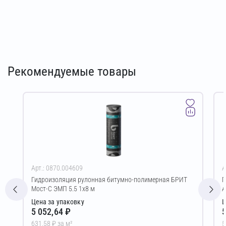
Рекомендуемые товары
Арт.: 0870.004609
А
Гидроизоляция рулонная битумно-полимерная БРИТ
Г
Мост-С ЭМП 5.5 1х8 м
А
Цена за упаковку
Ц
5 052,64 ₽
5
631,58 ₽ за м²
5