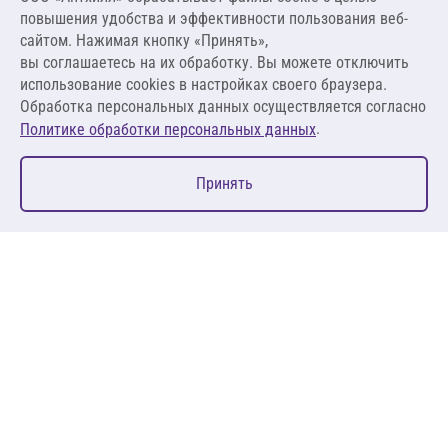
2 266,83 ₽
повышения удобства и эффективности пользования веб-
251,87 ₽ за м²
сайтом. Нажимая кнопку «Принять»,
вы соглашаетесь на их обработку. Вы можете отключить
В корзину
использование cookies в настройках своего браузера.
Обработка персональных данных осуществляется согласно
.
Политике обработки персональных данных
0
Принять
Главная
Избранное
Корзина
Каталог
127083, Москва, ул. 8 Марта, д. 1, стр.12, пом. 4/31