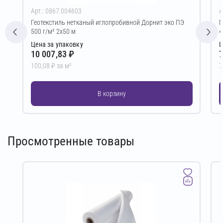
Арт.: 0867.004603
А
Геотекстиль нетканый иглопробивной Дорнит эко ПЭ
Г
500 г/м² 2х50 м
4
Цена за упаковку
Ц
10 007,83 ₽
7
100,08 ₽ за м²
7
В корзину
Просмотренные товары