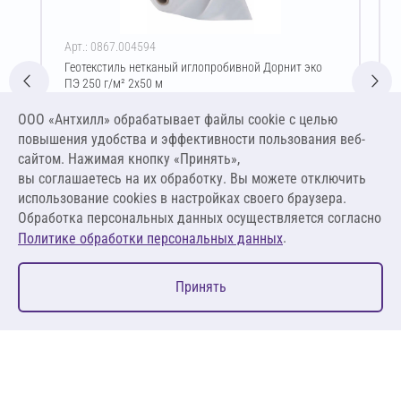
Арт.: 0867.004594
Геотекстиль нетканый иглопробивной Дорнит эко
ПЭ 250 г/м² 2х50 м
Цена за упаковку
ООО «Антхилл» обрабатывает файлы cookie c целью
5 336,25 ₽
повышения удобства и эффективности пользования веб-
26,68 ₽ за м²
сайтом. Нажимая кнопку «Принять»,
вы соглашаетесь на их обработку. Вы можете отключить
В корзину
использование cookies в настройках своего браузера.
Обработка персональных данных осуществляется согласно
.
Политике обработки персональных данных
0
Принять
Главная
Избранное
Корзина
Каталог