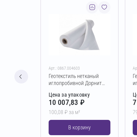
Арт.: 0867.004603
Ар
Геотекстиль нетканый
Г
иглопробивной Дорнит
и
эко ПЭ 500 г/м² 2х50 м
э
Цена за упаковку
Ц
10 007,83 ₽
7
100,08 ₽ за м²
7
В корзину