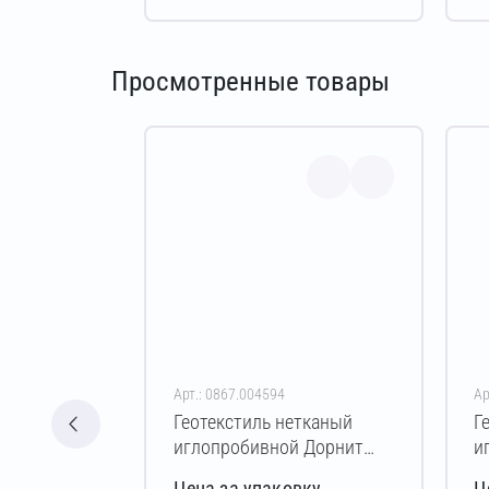
Просмотренные товары
Арт.: 0867.004594
Ар
Геотекстиль нетканый
Г
иглопробивной Дорнит
и
эко ПЭ 250 г/м² 2х50 м
э
Цена за упаковку
Ц