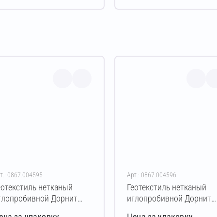
т.: 0867.004595
Арт.: 0867.004596
еотекстиль нетканый
Геотекстиль нетканый
глопробивной Дорнит
иглопробивной Дорнит
ко ПЭ 250 г/м² 3х50 м
эко ПЭ 300 г/м² 2х50 м
ена за упаковку
Цена за упаковку