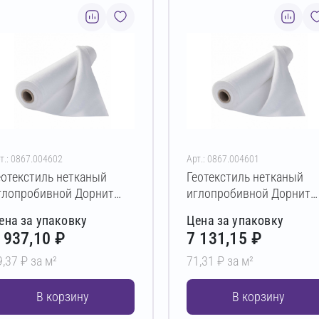
т.: 0867.004602
Арт.: 0867.004601
еотекстиль нетканый
Геотекстиль нетканый
глопробивной Дорнит
иглопробивной Дорнит
ко ПЭ 400 г/м² 2х50 м
эко ПЭ 350 г/м² 2х50 м
ена за упаковку
Цена за упаковку
 937,10 ₽
7 131,15 ₽
9,37 ₽ за м²
71,31 ₽ за м²
В корзину
В корзину