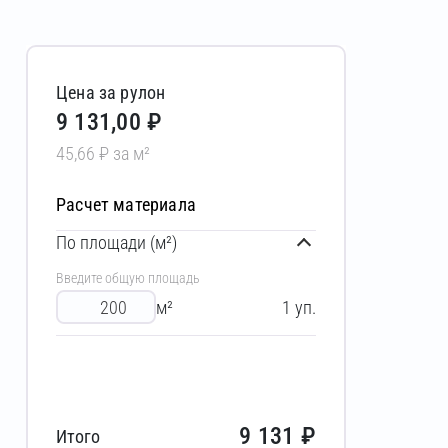
Цена за рулон
9 131,00 ₽
45,66 ₽ за м²
Расчет материала
По площади (м²)
Введите общую площадь
м²
1
уп.
9 131
₽
Итого