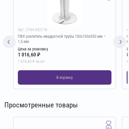
Арт.: 0764.002176
А
ПВХ усилитель квадратной трубы 100х100х350 мм —
П
1,5 мм
Цена за упаковку
Ц
1 016,60 ₽
8
1 016,60 ₽ за шт
8
В корзину
Просмотренные товары