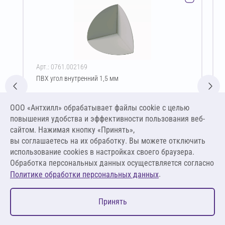
Арт.: 0761.002169
ПВХ угол внутренний 1,5 мм
Цена за упаковку
ООО «Антхилл» обрабатывает файлы cookie c целью
201,37 ₽
повышения удобства и эффективности пользования веб-
201,37 ₽ за шт
сайтом. Нажимая кнопку «Принять»,
вы соглашаетесь на их обработку. Вы можете отключить
В корзину
использование cookies в настройках своего браузера.
Обработка персональных данных осуществляется согласно
.
Политике обработки персональных данных
0
Принять
Главная
Избранное
Корзина
Каталог