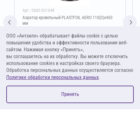
Арт.: 0683.001648
Аэратор кровельный PLASTFOIL AERO 110(D)х450
мм
Цена за упаковку
ООО «Антхилл» обрабатывает файлы cookie c целью
933,80 ₽
повышения удобства и эффективности пользования веб-
933,80 ₽ за шт
сайтом. Нажимая кнопку «Принять»,
вы соглашаетесь на их обработку. Вы можете отключить
В корзину
использование cookies в настройках своего браузера.
Обработка персональных данных осуществляется согласно
.
Политике обработки персональных данных
0
Принять
Главная
Избранное
Корзина
Каталог