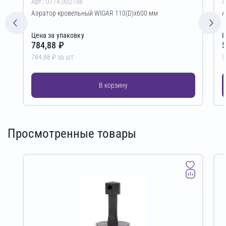
Арт.: 0774.002198
А
Аэратор кровельный WIGAR 110(D)х600 мм
А
Цена за упаковку
Ц
784,88 ₽
5
784,88 ₽ за шт
5
В корзину
Просмотренные товары