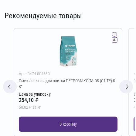
Рекомендуемые товары
Арт.: 0474.004830
А
Смесь клеевая для плитки ПЕТРОМИКС TA-05 (C1 TE) 5
С
кг
Цена за упаковку
Ц
254,10 ₽
2
50,82 ₽ за кг
4
В корзину