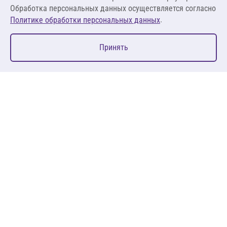
Обработка персональных данных осуществляется согласно
.
Политике обработки персональных данных
0
Принять
Главная
Избранное
Корзина
Каталог
127083, Москва, ул. 8 Марта, д. 1, стр.12, пом. 4/31
Пн-Пт: 09:00-18:00
+7 (495) 080 08 68
sales@anth.ru