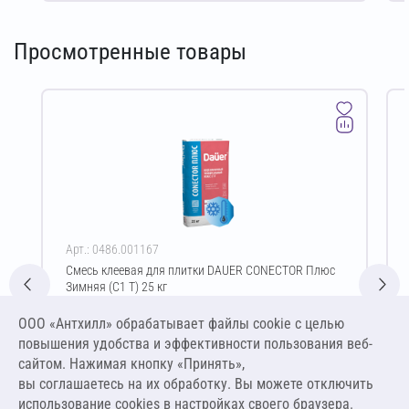
Просмотренные товары
Арт.: 0486.001167
Смесь клеевая для плитки DAUER CONECTOR Плюс
Зимняя (C1 T) 25 кг
Цена за упаковку
ООО «Антхилл» обрабатывает файлы cookie c целью
460,00 ₽
повышения удобства и эффективности пользования веб-
18,40 ₽ за кг
сайтом. Нажимая кнопку «Принять»,
вы соглашаетесь на их обработку. Вы можете отключить
В корзину
использование cookies в настройках своего браузера.