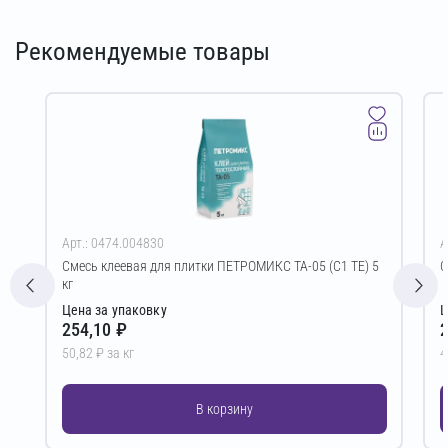
Рекомендуемые товары
Арт.: 0474.004830
А
Смесь клеевая для плитки ПЕТРОМИКС TA-05 (C1 TE) 5
С
кг
Цена за упаковку
Ц
254,10 ₽
2
50,82 ₽ за кг
4
В корзину