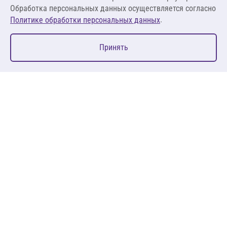
Обработка персональных данных осуществляется согласно
.
Политике обработки персональных данных
0
Принять
Главная
Избранное
Корзина
Каталог
127083, Москва, ул. 8 Марта, д. 1, стр.12, пом. 4/31
Пн-Пт: 09:00-18:00
+7 (495) 080 08 68
sales@anth.ru