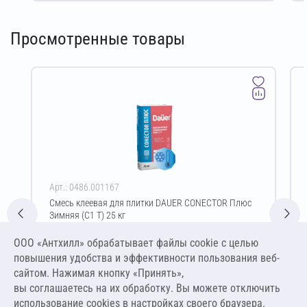
Просмотренные товары
Арт.: 0486.001167
Смесь клеевая для плитки DAUER CONECTOR Плюс
Зимняя (C1 T) 25 кг
Цена за упаковку
ООО «Антхилл» обрабатывает файлы cookie c целью
460,00 ₽
повышения удобства и эффективности пользования веб-
18,40 ₽ за кг
сайтом. Нажимая кнопку «Принять»,
вы соглашаетесь на их обработку. Вы можете отключить
В корзину
использование cookies в настройках своего браузера.