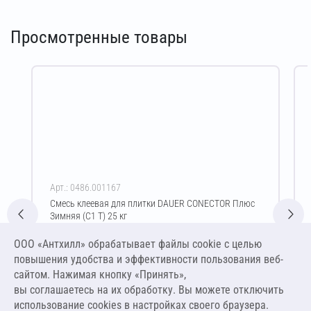
Просмотренные товары
Арт.: 0486.001167
Смесь клеевая для плитки DAUER CONECTOR Плюс
Зимняя (C1 T) 25 кг
Цена за упаковку
ООО «Антхилл» обрабатывает файлы cookie c целью
460,00 ₽
повышения удобства и эффективности пользования веб-
18,40 ₽ за кг
сайтом. Нажимая кнопку «Принять»,
вы соглашаетесь на их обработку. Вы можете отключить
В корзину
использование cookies в настройках своего браузера.