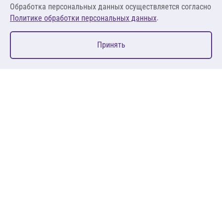
Обработка персональных данных осуществляется согласно
.
Политике обработки персональных данных
0
Принять
Главная
Избранное
Корзина
Каталог
127083, Москва, ул. 8 Марта, д. 1, стр.12, пом. 4/31
Пн-Пт: 09:00-18:00
+7 (495) 080 08 68
sales@anth.ru