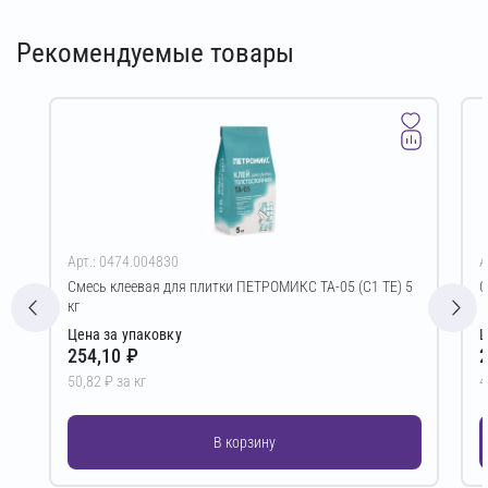
Рекомендуемые товары
Арт.: 0474.004830
А
Смесь клеевая для плитки ПЕТРОМИКС TA-05 (C1 TE) 5
С
кг
Цена за упаковку
Ц
254,10 ₽
2
50,82 ₽ за кг
4
В корзину