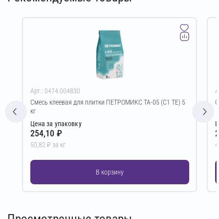
Арт.: 0474.004830
А
Смесь клеевая для плитки ПЕТРОМИКС TA-05 (C1 TE) 5
С
кг
Цена за упаковку
Ц
254,10 ₽
2
50,82 ₽ за кг
4
В корзину
Просмотренные товары