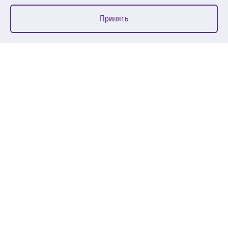
0
Принять
Главная
Избранное
Корзина
Каталог
127083, Москва, ул. 8 Марта, д. 1, стр.12, пом. 4/31
Пн-Пт: 09:00-18:00
+7 (495) 080 08 68
sales@anth.ru
ANT
КЛИЕНТАМ