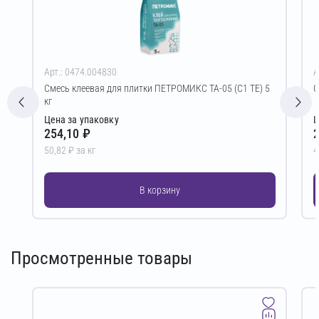
Арт.: 0474.004830
А
Смесь клеевая для плитки ПЕТРОМИКС TA-05 (C1 TE) 5
С
кг
Цена за упаковку
Ц
254,10 ₽
2
50,82 ₽ за кг
4
В корзину
Просмотренные товары