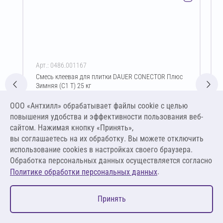
Арт.: 0486.001167
Смесь клеевая для плитки DAUER CONECTOR Плюс
Зимняя (C1 T) 25 кг
Цена за упаковку
ООО «Антхилл» обрабатывает файлы cookie c целью
460,00 ₽
повышения удобства и эффективности пользования веб-
18,40 ₽ за кг
сайтом. Нажимая кнопку «Принять»,
вы соглашаетесь на их обработку. Вы можете отключить
В корзину
использование cookies в настройках своего браузера.
Обработка персональных данных осуществляется согласно
.
Политике обработки персональных данных
0
Принять
Главная
Избранное
Корзина
Каталог