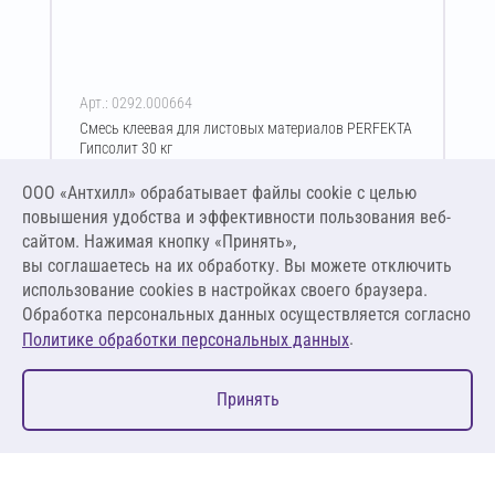
Арт.: 0292.000664
Смесь клеевая для листовых материалов PERFEKTA
Гипсолит 30 кг
Цена за упаковку
ООО «Антхилл» обрабатывает файлы cookie c целью
688,00 ₽
повышения удобства и эффективности пользования веб-
22,93 ₽ за кг
сайтом. Нажимая кнопку «Принять»,
вы соглашаетесь на их обработку. Вы можете отключить
В корзину
использование cookies в настройках своего браузера.
Обработка персональных данных осуществляется согласно
.
Политике обработки персональных данных
0
Принять
Главная
Избранное
Корзина
Каталог