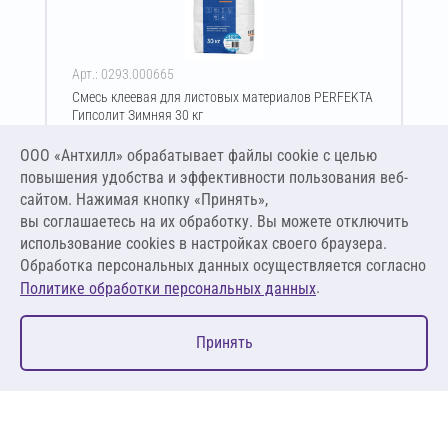
Арт.: 0293.000665
Смесь клеевая для листовых материалов PERFEKTA
Гипсолит Зимняя 30 кг
Цена за упаковку
ООО «Антхилл» обрабатывает файлы cookie c целью
829,00 ₽
повышения удобства и эффективности пользования веб-
27,63 ₽ за кг
сайтом. Нажимая кнопку «Принять»,
вы соглашаетесь на их обработку. Вы можете отключить
В корзину
использование cookies в настройках своего браузера.
Обработка персональных данных осуществляется согласно
.
Политике обработки персональных данных
0
Принять
Главная
Избранное
Корзина
Каталог