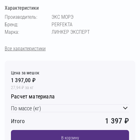
Характеристики
кремовый
медный
светло-бежевый
Производитель:
ЭКС МОРЭ
Бренд:
PERFEKTA
светло-коричневый
светло-серый
Марка:
ЛИНКЕР ЭКСПЕРТ
серебристо-серый
серый
супер-белый
Все характеристики
темно-серый
фисташковый
черный
Цена за мешок
1 397,00 ₽
шоколадный
27,94 ₽ за кг
Расчет материала
По массе (кг)
1 397
₽
Итого
В корзину