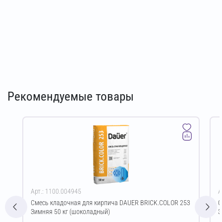
Рекомендуемые товары
Арт.: 1100.004945
А
Смесь кладочная для кирпича DAUER BRICK.COLOR 253
С
Зимняя 50 кг (шоколадный)
З