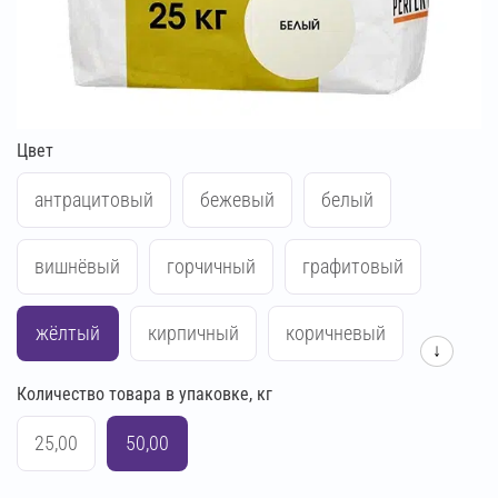
Цвет
антрацитовый
бежевый
белый
вишнёвый
горчичный
графитовый
жёлтый
кирпичный
коричневый
↓
Количество товара в упаковке, кг
красный
кремово-бежевый
25,00
50,00
кремово-жёлтый
кремово-розовый