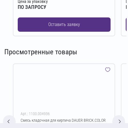
Цена за упаковку
Ц
ПО ЗАПРОСУ
Оставить заявку
Просмотренные товары
Арт.: 1100.004936
Смесь кладочная для кирпича DAUER BRICK.COLOR
253 Зимняя 50 кг (светло-бежевый)