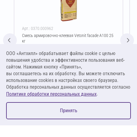
Арт.: 0370.000962
Смесь армировочно-клеевая Vetonit facade A100 25
кг
Цена за упаковку
ООО «Антхилл» обрабатывает файлы cookie c целью
1 306,86 ₽
повышения удобства и эффективности пользования веб-
52,27 ₽ за кг
сайтом. Нажимая кнопку «Принять»,
вы соглашаетесь на их обработку. Вы можете отключить
В корзину
использование cookies в настройках своего браузера.
Обработка персональных данных осуществляется согласно
.
Политике обработки персональных данных
0
Принять
Главная
Избранное
Корзина
Каталог