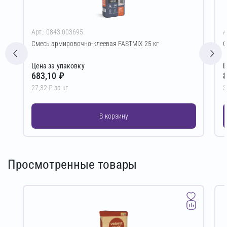
Арт.: 0843.003695
А
Смесь армировочно-клеевая FASTMIX 25 кг
С
Цена за упаковку
Ц
683,10 ₽
8
27,32 ₽ за кг
3
В корзину
Просмотренные товары