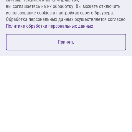
вы соглашаетесь на их обработку. Вы можете отключить
В корзину
использование cookies в настройках своего браузера.
Обработка персональных данных осуществляется согласно
.
Политике обработки персональных данных
0
Принять
Главная
Избранное
Корзина
Каталог
127083, Москва, ул. 8 Марта, д. 1, стр.12, пом. 4/31
Пн-Пт: 09:00-18:00