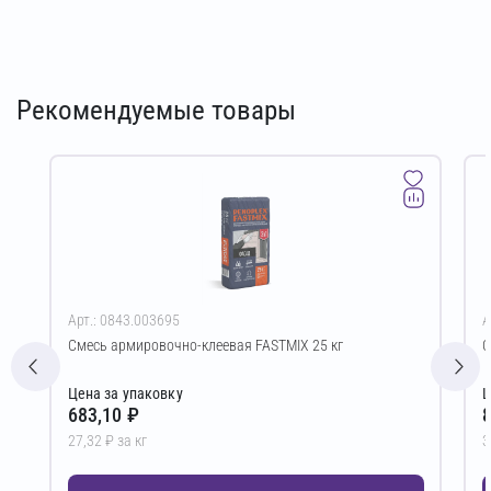
Рекомендуемые товары
Арт.: 0843.003695
А
Смесь армировочно-клеевая FASTMIX 25 кг
С
Цена за упаковку
Ц
683,10 ₽
8
27,32 ₽ за кг
3