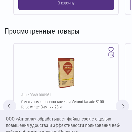
В корзину
Просмотренные товары
Арт.: 0369.000961
Смесь армировочно-клеевая Vetonit facade S100
force winter Зимняя 25 кг
Цена за упаковку
ООО «Антхилл» обрабатывает файлы cookie c целью
1 477,67 ₽
повышения удобства и эффективности пользования веб-
59,11 ₽ за кг
сайтом. Нажимая кнопку «Принять»,