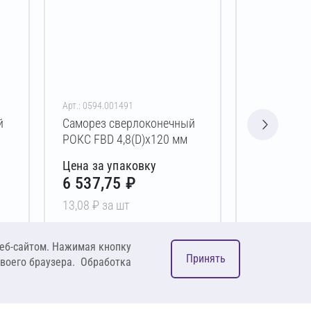
Арт.: 0594.001491
Арт.: 0594.00
й
Саморез сверлоконечный
Саморез с
РОКС FBD 4,8(D)х120 мм
РОКС FBD 4
Цена за упаковку
Цена за у
6 537,75 ₽
9 499,0
13,08 ₽ за шт
19,00 ₽ за 
В корзину
В 
еб-сайтом. Нажимая кнопку
Принять
своего браузера. Обработка