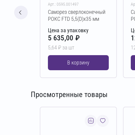
Арт.: 0595.001497
Ар
Саморез сверлоконечный
С
РОКС FTD 5,5(D)х35 мм
Р
Цена за упаковку
Ц
5 635,00 ₽
1
5,64 ₽ за шт
1
В корзину
Просмотренные товары