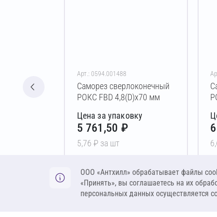
Арт.: 0594.001488
Ар
Саморез сверлоконечный
С
РОКС FBD 4,8(D)х70 мм
Р
Цена за упаковку
Ц
5 761,50 ₽
6
5,76 ₽ за шт
6
В корзину
ООО «Антхилл» обрабатывает файлы cook
«Принять», вы соглашаетесь на их обраб
персональных данных осуществляется с