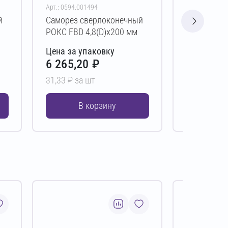
Арт.: 0594.001494
Арт.: 0594.00
й
Саморез сверлоконечный
Саморез с
РОКС FBD 4,8(D)х200 мм
РОКС FBD 4
Цена за упаковку
Цена за у
6 265,20 ₽
4 121,6
31,33 ₽ за шт
20,61 ₽ за 
В корзину
В 