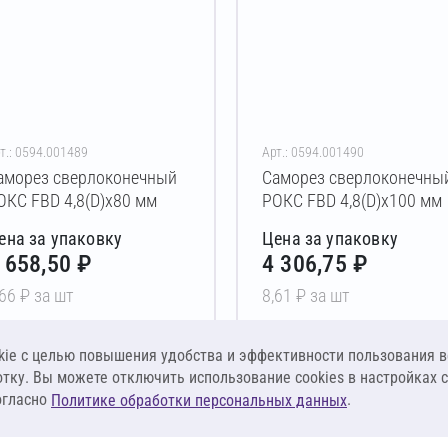
т.: 0594.001489
Арт.: 0594.001490
аморез сверлоконечный
Саморез сверлоконечны
ОКС FBD 4,8(D)х80 мм
РОКС FBD 4,8(D)х100 мм
ена за упаковку
Цена за упаковку
 658,50 ₽
4 306,75 ₽
,66 ₽ за шт
8,61 ₽ за шт
В корзину
В корзину
ie c целью повышения удобства и эффективности пользования в
отку. Вы можете отключить использование cookies в настройках 
огласно
.
Политике обработки персональных данных