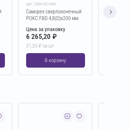
Арт.: 0594.001494
Арт.: 0594.00
й
Саморез сверлоконечный
Саморез с
РОКС FBD 4,8(D)х200 мм
РОКС FBD 4
Цена за упаковку
Цена за у
6 265,20 ₽
4 121,6
31,33 ₽ за шт
20,61 ₽ за 
В корзину
В 