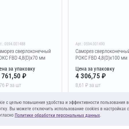
т.: 0594.001488
Арт.: 0594.001490
аморез сверлоконечный
Саморез сверлоконечны
ОКС FBD 4,8(D)х70 мм
РОКС FBD 4,8(D)х100 мм
ена за упаковку
Цена за упаковку
 761,50 ₽
4 306,75 ₽
,76 ₽ за шт
8,61 ₽ за шт
В корзину
В корзину
ie c целью повышения удобства и эффективности пользования в
отку. Вы можете отключить использование cookies в настройках 
огласно
.
Политике обработки персональных данных