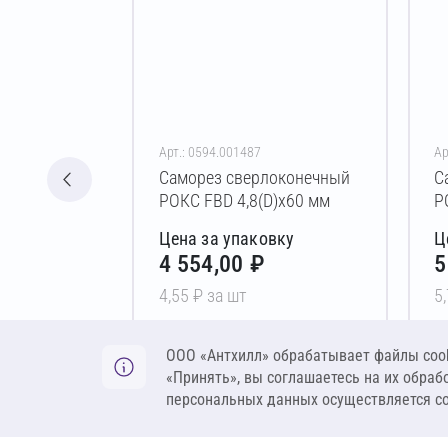
Арт.: 0594.001487
Ар
Саморез сверлоконечный
С
РОКС FBD 4,8(D)х60 мм
Р
Цена за упаковку
Ц
4 554,00 ₽
5
4,55 ₽ за шт
5
В корзину
ООО «Антхилл» обрабатывает файлы cook
«Принять», вы соглашаетесь на их обраб
персональных данных осуществляется с