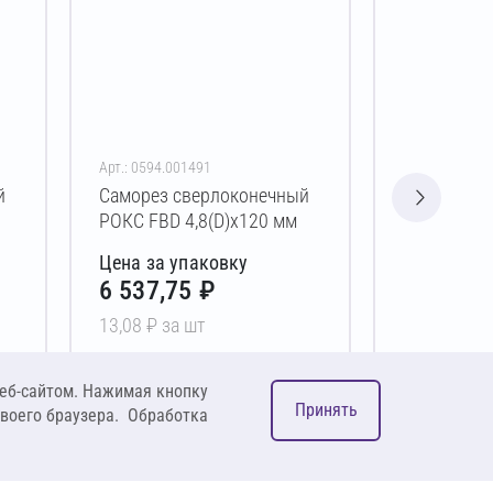
Арт.: 0594.001491
Арт.: 0594.00
й
Саморез сверлоконечный
Саморез с
РОКС FBD 4,8(D)х120 мм
РОКС FBD 4
Цена за упаковку
Цена за у
6 537,75 ₽
9 499,0
13,08 ₽ за шт
19,00 ₽ за 
В корзину
В 
еб-сайтом. Нажимая кнопку
Принять
своего браузера. Обработка