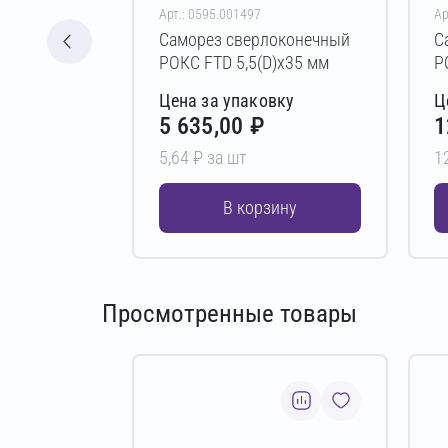
Арт.: 0595.001497
Ар
Саморез сверлоконечный
С
РОКС FTD 5,5(D)х35 мм
Р
Цена за упаковку
Ц
5 635,00 ₽
1
5,64 ₽ за шт
1
В корзину
Просмотренные товары