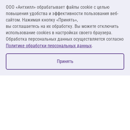
56 067,38 ₽
ООО «Антхилл» обрабатывает файлы cookie c целью
129,79 ₽ за м.п. ,
повышения удобства и эффективности пользования веб-
389,36 ₽ за шт
сайтом. Нажимая кнопку «Принять»,
вы соглашаетесь на их обработку. Вы можете отключить
В корзину
использование cookies в настройках своего браузера.
Обработка персональных данных осуществляется согласно
.
Политике обработки персональных данных
0
Принять
Главная
Избранное
Корзина
Каталог