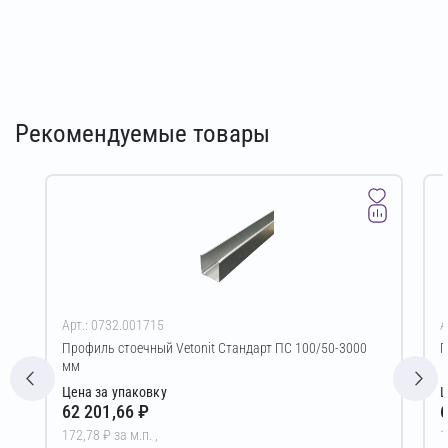
Рекомендуемые товары
Арт.: 0732.001715
А
Профиль стоечный Vetonit Стандарт ПС 100/50-3000
П
мм
Цена за упаковку
Ц
62 201,66 ₽
6
172,78 ₽ за м.п. ,
1