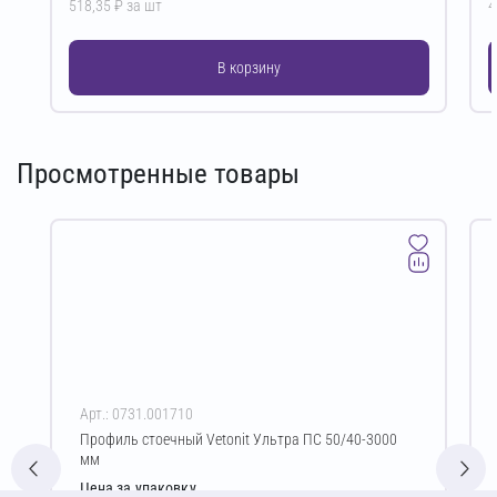
518,35 ₽ за шт
4
В корзину
Просмотренные товары
Арт.: 0731.001710
Профиль стоечный Vetonit Ультра ПС 50/40-3000
мм
Цена за упаковку