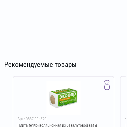
Рекомендуемые товары
Арт.: 0837.004379
А
Плита теплоизоляционная из базальтовой ваты
Г