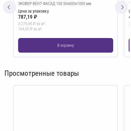
ЭКОВЕР ВЕНТ-ФАСАД 100 50х600х1000 мм
1
Цена за упаковку
Ц
787,19 ₽
4
3 279,96 ₽ за м³ ,
2
164,00 ₽ за м²
1
В корзину
Просмотренные товары