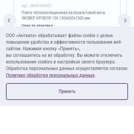
Арт.: 0840.004431
Плита теплоизоляционная из базальтовой ваты
ЭКОВЕР КРОВЛЯ 150 130х600х1000 мм
Цена за упаковку
2 294,77 ₽
ООО «Антхилл» обрабатывает файлы cookie c целью
14 710,06 ₽ за м³ ,
повышения удобства и эффективности пользования веб-
1 912,31 ₽ за м²
сайтом. Нажимая кнопку «Принять»,
вы соглашаетесь на их обработку. Вы можете отключить
В корзину
использование cookies в настройках своего браузера.
Обработка персональных данных осуществляется согласно
.
Политике обработки персональных данных
0
Принять
Главная
Избранное
Корзина
Каталог