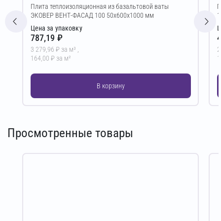
Плита теплоизоляционная из базальтовой ваты
Г
ЭКОВЕР ВЕНТ-ФАСАД 100 50х600х1000 мм
1
Цена за упаковку
Ц
787,19 ₽
4
3 279,96 ₽ за м³ ,
2
164,00 ₽ за м²
1
В корзину
Просмотренные товары