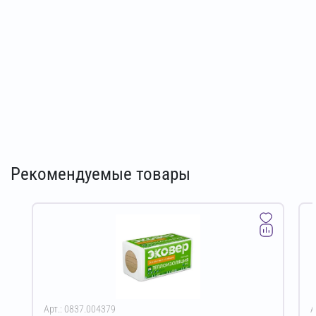
Рекомендуемые товары
Арт.: 0837.004379
А