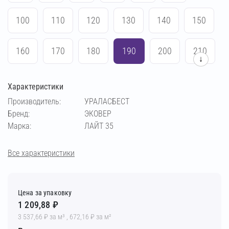
100
110
120
130
140
150
160
170
180
190
200
210
↓
220
230
240
250
Характеристики
Производитель:
УРАЛАСБЕСТ
Бренд:
ЭКОВЕР
Марка:
ЛАЙТ 35
Все характеристики
Цена за упаковку
1 209,88 ₽
3 537,66 ₽ за м³ , 672,16 ₽ за м²