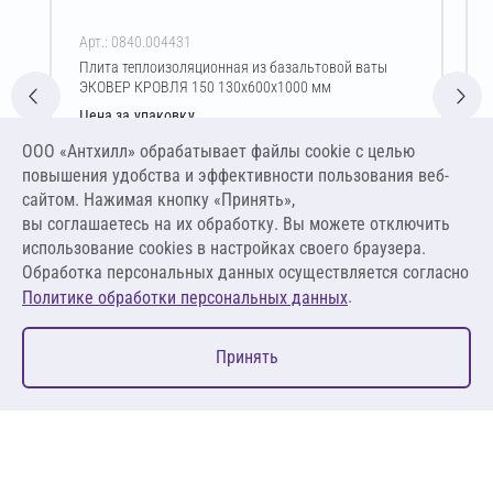
Арт.: 0840.004431
Плита теплоизоляционная из базальтовой ваты
ЭКОВЕР КРОВЛЯ 150 130х600х1000 мм
Цена за упаковку
2 294,77 ₽
ООО «Антхилл» обрабатывает файлы cookie c целью
14 710,06 ₽ за м³ ,
повышения удобства и эффективности пользования веб-
1 912,31 ₽ за м²
сайтом. Нажимая кнопку «Принять»,
вы соглашаетесь на их обработку. Вы можете отключить
В корзину
использование cookies в настройках своего браузера.
Обработка персональных данных осуществляется согласно
.
Политике обработки персональных данных
0
Принять
Главная
Избранное
Корзина
Каталог