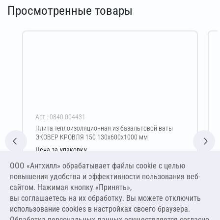
Просмотренные товары
Арт.: 0840.004431
Плита теплоизоляционная из базальтовой ваты
ЭКОВЕР КРОВЛЯ 150 130х600х1000 мм
Цена за упаковку
2 294,77 ₽
ООО «Антхилл» обрабатывает файлы cookie c целью
14 710,06 ₽ за м³ ,
повышения удобства и эффективности пользования веб-
1 912,31 ₽ за м²
сайтом. Нажимая кнопку «Принять»,
вы соглашаетесь на их обработку. Вы можете отключить
В корзину
использование cookies в настройках своего браузера.
Обработка персональных данных осуществляется согласно