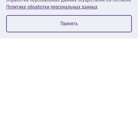
.
Политике обработки персональных данных
0
Принять
Главная
Избранное
Корзина
Каталог
127083, Москва, ул. 8 Марта, д. 1, стр.12, пом. 4/31
Пн-Пт: 09:00-18:00
+7 (495) 080 08 68
sales@anth.ru