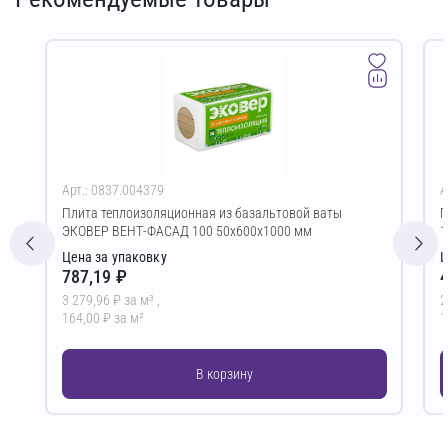
Арт.: 0837.004379
А
Плита теплоизоляционная из базальтовой ваты
Г
ЭКОВЕР ВЕНТ-ФАСАД 100 50х600х1000 мм
1
Цена за упаковку
Ц
787,19 ₽
4
3 279,96 ₽ за м³ ,
2
164,00 ₽ за м²
1
В корзину