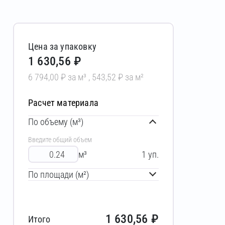
Цена за упаковку
1 630,56 ₽
6 794,00 ₽ за м³ , 543,52 ₽ за м²
Расчет материала
По объему (м³)
Введите общий объем
м³
1
уп.
По площади (м²)
1 630,56
₽
Итого