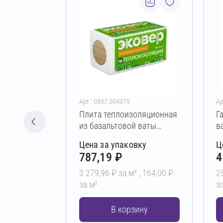
Арт.: 0837.004379
Ар
Плита теплоизоляционная
Г
из базальтовой ваты
в
ЭКОВЕР ВЕНТ-ФАСАД 100
В
Цена за упаковку
Ц
50х600х1000 мм
1
787,19 ₽
4
3 279,96 ₽ за м³ ,
164,00 ₽
2
за м²
за
В корзину