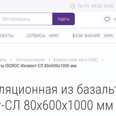
Пн-Пт: 09:00-18:00
Найти
РОЕКТЫ
СЕРВИСЫ
БАЗА ЗНАНИЙ
СКОРО
СКОРО
алы
теплоизоляция
базальтовая вата (MW)
аты ISOROC Изовент-СЛ 80х600х1000 мм
ляционная из базаль
-СЛ 80х600х1000 мм