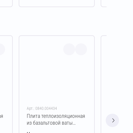
Арт.: 0840.004434
Арт.: 0840.00
ая
Плита теплоизоляционная
Плита теп
из базальтовой ваты
из базальт
ЭКОВЕР КРОВЛЯ 150
ЭКОВЕР К