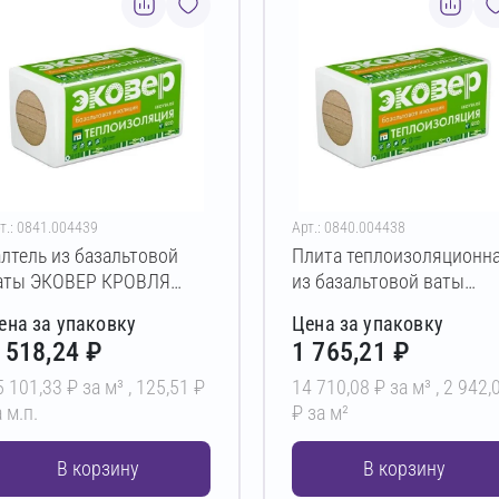
т.: 0841.004439
Арт.: 0840.004438
алтель из базальтовой
Плита теплоизоляционн
аты ЭКОВЕР КРОВЛЯ
из базальтовой ваты
ЕРХ 160 ГАЛТЕЛЬ
ЭКОВЕР КРОВЛЯ 150
ена за упаковку
Цена за упаковку
00х100х1000 мм
200х600х1000 мм
 518,24 ₽
1 765,21 ₽
5 101,33 ₽ за м³ ,
125,51 ₽
14 710,08 ₽ за м³ ,
2 942,
 м.п.
₽ за м²
В корзину
В корзину