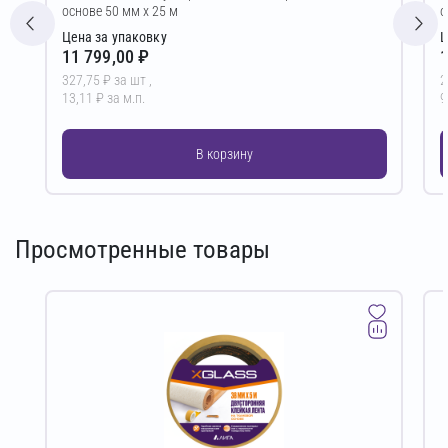
основе 50 мм х 25 м
о
Цена за упаковку
Ц
11 799,00 ₽
1
327,75 ₽ за шт ,
2
13,11 ₽ за м.п.
9
В корзину
Просмотренные товары