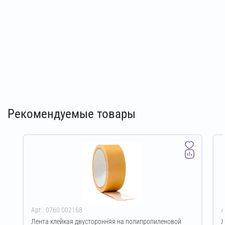
Рекомендуемые товары
Арт.: 0760.002168
А
Лента клейкая двусторонняя на полипропиленовой
Л