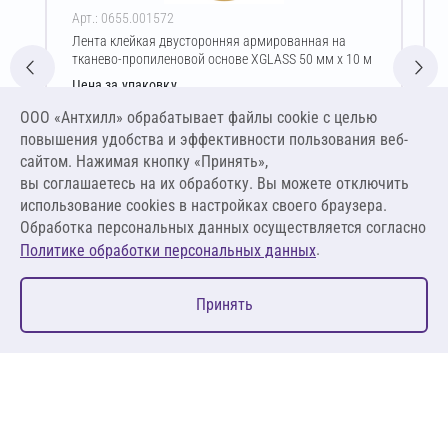
Арт.: 0655.001572
Лента клейкая двусторонняя армированная на
тканево-пропиленовой основе XGLASS 50 мм х 10 м
Цена за упаковку
103,16 ₽
ООО «Антхилл» обрабатывает файлы cookie c целью
2,87 ₽ за шт ,
повышения удобства и эффективности пользования веб-
0,29 ₽ за м.п.
сайтом. Нажимая кнопку «Принять»,
вы соглашаетесь на их обработку. Вы можете отключить
В корзину
использование cookies в настройках своего браузера.
Обработка персональных данных осуществляется согласно
.
Политике обработки персональных данных
0
Принять
Главная
Избранное
Корзина
Каталог