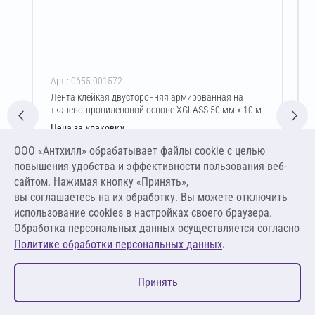
Арт.: 0655.001572
Лента клейкая двусторонняя армированная на
тканево-пропиленовой основе XGLASS 50 мм х 10 м
Цена за упаковку
103,16 ₽
ООО «Антхилл» обрабатывает файлы cookie c целью
2,87 ₽ за шт ,
повышения удобства и эффективности пользования веб-
0,29 ₽ за м.п.
сайтом. Нажимая кнопку «Принять»,
вы соглашаетесь на их обработку. Вы можете отключить
В корзину
использование cookies в настройках своего браузера.
Обработка персональных данных осуществляется согласно
.
Политике обработки персональных данных
0
Принять
Главная
Избранное
Корзина
Каталог