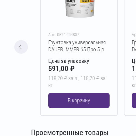
Арт.: 0524.004837
Ар
Грунтовка универсальная
Г
DAUER IMMER 65 Про 5 л
D
Цена за упаковку
Ц
591,00 ₽
1
118,20 ₽ за л ,
118,20 ₽ за
1
кг
к
В корзину
Просмотренные товары