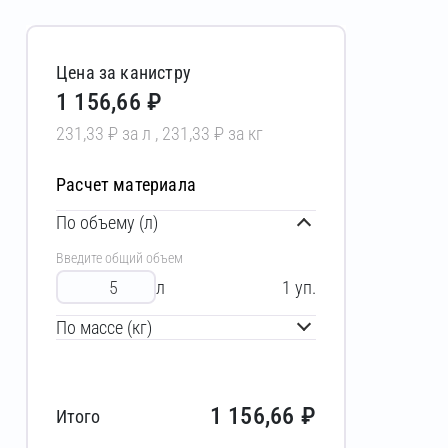
Цена за канистру
1 156,66 ₽
231,33 ₽ за л , 231,33 ₽ за кг
Расчет материала
По объему (л)
Введите общий объем
л
1
уп.
По массе (кг)
1 156,66
₽
Итого