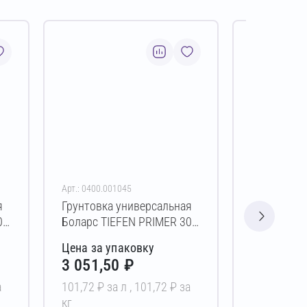
Арт.: 0400.001045
Арт.: 0515.00
я
Грунтовка универсальная
Грунтовка
0
Боларс TIEFEN PRIMER 30
РЕАЛ 02 10
л
Цена за упаковку
Цена за у
3 051,50 ₽
1 632,4
а
101,72 ₽ за л ,
101,72 ₽ за
163,24 ₽ за
кг
кг