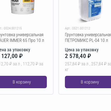
т.: 0524.001215
Арт.: 0521.001212
рунтовка универсальная
Грунтовка универсальна
AUER IMMER 65 Про 10 л
ПЕТРОМИКС PL-04 10 л
ена за упаковку
Цена за упаковку
 127,00 ₽
2 578,40 ₽
12,70 ₽ за л ,
112,70 ₽ за
257,84 ₽ за л ,
257,84 ₽ з
г
кг
В корзину
В корзину