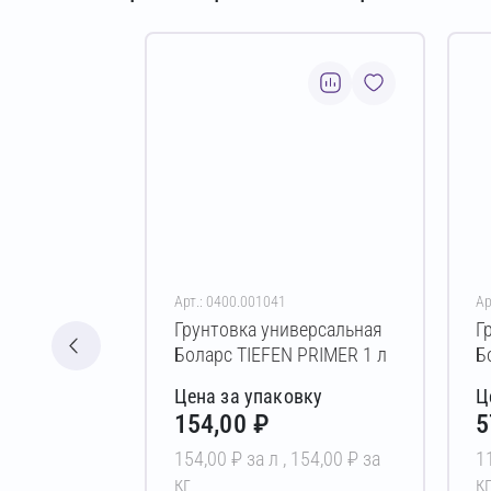
Арт.: 0400.001041
Ар
Грунтовка универсальная
Г
Боларс TIEFEN PRIMER 1 л
Б
Цена за упаковку
Ц
154,00 ₽
5
154,00 ₽ за л ,
154,00 ₽ за
1
кг
к