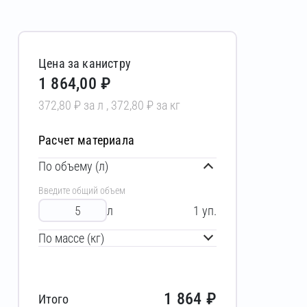
Цена за канистру
1 864,00 ₽
372,80 ₽ за л , 372,80 ₽ за кг
Расчет материала
По объему (л)
Введите общий объем
л
1
уп.
По массе (кг)
1 864
₽
Итого