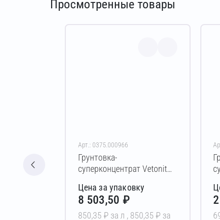
Просмотренные товары
Арт.: 0375.000966
Ар
Грунтовка-
Г
суперконцентрат Vetonit
с
industrial MD 16 pro 10 л
M
Цена за упаковку
Ц
8 503,50 ₽
2
850,35 ₽ за л ,
850,35 ₽ за
6