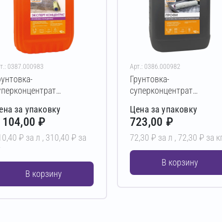
т.: 0387.000983
Арт.: 0386.000982
рунтовка-
Грунтовка-
уперконцентрат
суперконцентрат
ERFEKTA Эксперт
PERFEKTA Профи 10 л
ена за упаковку
Цена за упаковку
онцентрат 10 л
 104,00 ₽
723,00 ₽
10,40 ₽ за л ,
310,40 ₽ за
72,30 ₽ за л ,
72,30 ₽ за к
г
В корзину
В корзину