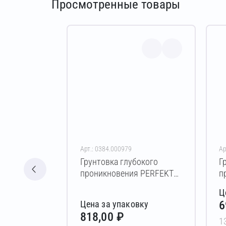
Просмотренные товары
Арт.: 0384.000979
Ар
Грунтовка глубокого
Г
проникновения PERFEKTA
п
Стандарт 10 л
Э
Ц
6
Цена за упаковку
818,00 ₽
1