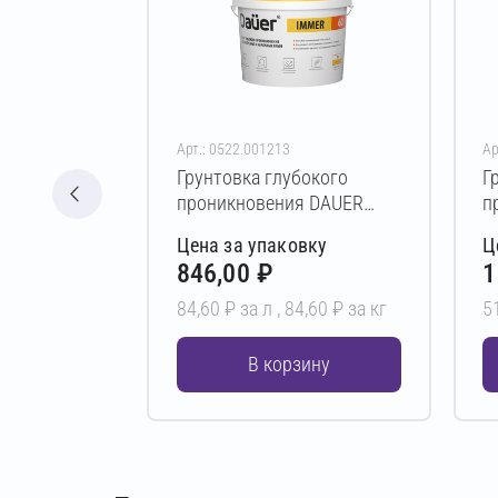
Арт.: 0522.001213
Ар
Грунтовка глубокого
Г
проникновения DAUER
п
IMMER 60 10 л
П
Цена за упаковку
Ц
846,00 ₽
1
84,60 ₽ за л ,
84,60 ₽ за кг
5
В корзину