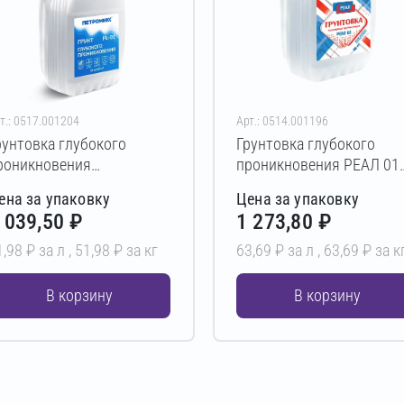
т.: 0517.001204
Арт.: 0514.001196
рунтовка глубокого
Грунтовка глубокого
роникновения
проникновения РЕАЛ 01
ЕТРОМИКС PL-01 20 л
20 л
ена за упаковку
Цена за упаковку
 039,50 ₽
1 273,80 ₽
1,98 ₽ за л ,
51,98 ₽ за кг
63,69 ₽ за л ,
63,69 ₽ за к
В корзину
В корзину