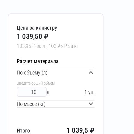
Цена за канистру
1 039,50 ₽
103,95 ₽ за л , 103,95 ₽ за кг
Расчет материала
По объему (л)
Введите общий объем
л
1
уп.
По массе (кг)
1 039,5
₽
Итого