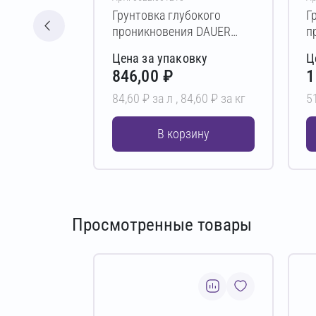
Грунтовка глубокого
Г
проникновения DAUER
п
IMMER 60 10 л
П
Цена за упаковку
Ц
846,00 ₽
1
84,60 ₽ за л ,
84,60 ₽ за кг
5
В корзину
Просмотренные товары