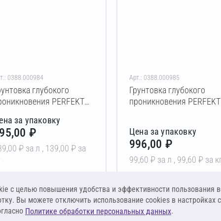
т.: 0388.000984
Арт.: 0388.000985
рунтовка глубокого
Грунтовка глубокого
роникновения PERFEKTA
проникновения PERFEKT
ксперт ГП 5 л
Эксперт ГП 10 л
ена за упаковку
95,00 ₽
Цена за упаковку
996,00 ₽
39,00 ₽ за л ,
139,00 ₽ за
г
99,60 ₽ за л ,
99,60 ₽ за к
В корзину
В корзину
ie c целью повышения удобства и эффективности пользования в
отку. Вы можете отключить использование cookies в настройках 
огласно
.
Политике обработки персональных данных