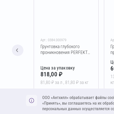
Арт.: 0384.000979
Ар
Грунтовка глубокого
Г
проникновения PERFEKTA
п
Стандарт 10 л
Э
Ц
6
Цена за упаковку
818,00 ₽
1
81,80 ₽ за л ,
81,80 ₽ за кг
к
В корзину
ООО «Антхилл» обрабатывает файлы cook
«Принять», вы соглашаетесь на их обраб
персональных данных осуществляется с