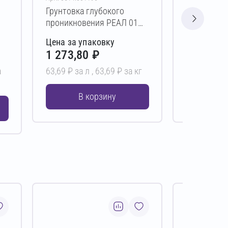
Грунтовка глубокого
Грунтовка 
проникновения РЕАЛ 01
проникнов
20 л
л
Цена за упаковку
Цена за у
1 273,80 ₽
253,00 
а
63,69 ₽ за л ,
63,69 ₽ за кг
25,30 ₽ за 
В корзину
В 