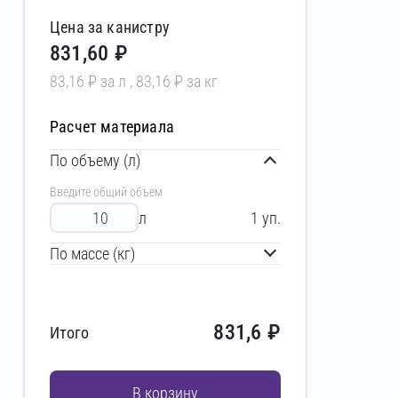
Цена за канистру
831,60 ₽
83,16 ₽ за л , 83,16 ₽ за кг
Расчет материала
По объему (л)
Введите общий объем
л
1
уп.
По массе (кг)
831,6
₽
Итого
В корзину