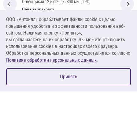
Огнестойкий 12,5х1200х2800 мм (ПРО)
Цена за упаковку
52 682,92 ₽
ООО «Антхилл» обрабатывает файлы cookie c целью
313,59 ₽ за м² ,
повышения удобства и эффективности пользования веб-
1 053,66 ₽ за шт
сайтом. Нажимая кнопку «Принять»,
вы соглашаетесь на их обработку. Вы можете отключить
В корзину
использование cookies в настройках своего браузера.
Обработка персональных данных осуществляется согласно
.
Политике обработки персональных данных
0
Принять
Главная
Избранное
Корзина
Каталог