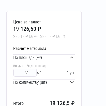
Цена за паллет
19 126,50 ₽
236,13 ₽ за м² , 382,53 ₽ за шт
Расчет материала
По площади (м²)
Введите общую площадь
м²
1
уп.
По количеству (шт)
19 126,5
₽
Итого