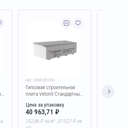
Арт.: 0096.001005
Арт.: 0095.00
Гипсовая строительная
Гипсовая
ый
плита Vetonit Стандартный
огневлаго
12,5х1200х2700 мм (ПК)
строительн
Цена за упаковку
Цена за у
Огневлаго
40 963,71 ₽
42 712,
15х1200х2
за
252,86 ₽ за м² ,
819,27 ₽ за
355,94 ₽ за
шт
за шт