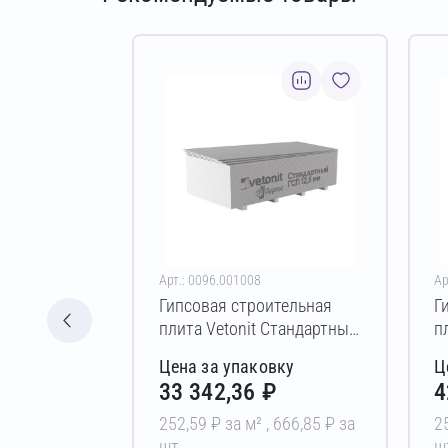
Арт.: 0096.001008
Ар
Гипсовая строительная
Г
плита Vetonit Стандартный
п
12,5х1200х2200 мм (ПК)
1
Цена за упаковку
Ц
33 342,36 ₽
4
252,59 ₽ за м² ,
666,85 ₽ за
2
шт
ш