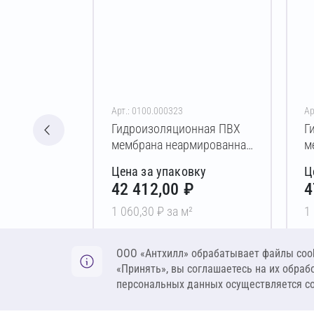
Арт.: 0100.000323
Ар
Гидроизоляционная ПВХ
Г
мембрана неармированная
м
PLASTFOIL GEO
P
Цена за упаковку
Ц
1,5x2000x20000 мм
2
42 412,00 ₽
4
1 060,30 ₽ за м²
1
В корзину
ООО «Антхилл» обрабатывает файлы cook
«Принять», вы соглашаетесь на их обраб
персональных данных осуществляется с