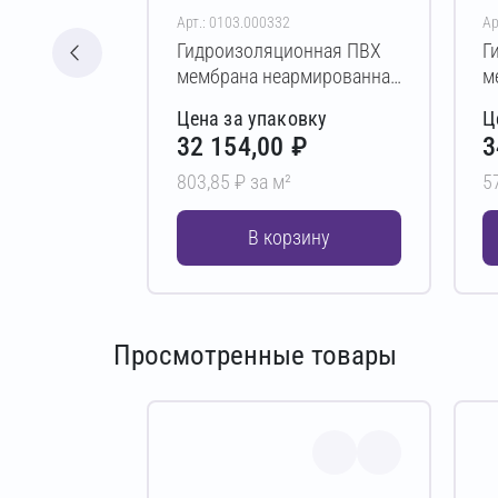
Арт.: 0103.000332
Ар
Гидроизоляционная ПВХ
Г
мембрана неармированная
м
PLASTFOIL COVER P
P
Цена за упаковку
Ц
1,5х2000х20000 мм
0
32 154,00 ₽
3
803,85 ₽ за м²
5
В корзину
Просмотренные товары