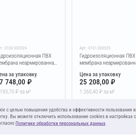
т.: 0100.000324
Арт.: 0101.000325
идроизоляционная ПВХ
Гидроизоляционная ПВХ
ембрана неармированная
мембрана неармированн
LASTFOIL GEO
PLASTFOIL ART
ена за упаковку
Цена за упаковку
,0x2000x20000 мм
1,5x2000x10000 мм
7 748,00 ₽
25 208,00 ₽
 193,70 ₽ за м²
1 260,40 ₽ за м²
В корзину
В корзину
ie c целью повышения удобства и эффективности пользования в
отку. Вы можете отключить использование cookies в настройках 
огласно
.
Политике обработки персональных данных