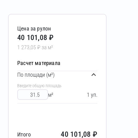
Цена за рулон
40 101,08 ₽
1 273,05 ₽ за м²
Расчет материала
По площади (м²)
Введите общую площадь
м²
1
уп.
40 101,08
₽
Итого