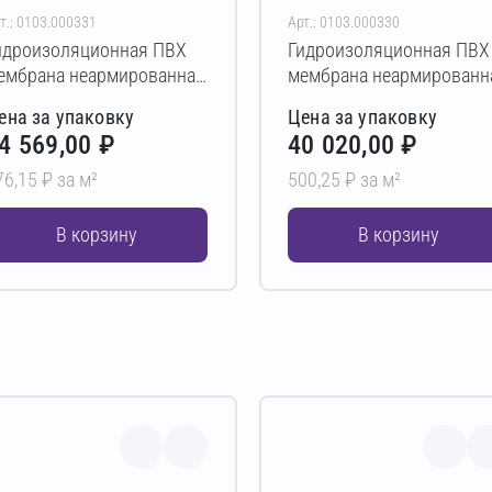
т.: 0103.000331
Арт.: 0103.000330
идроизоляционная ПВХ
Гидроизоляционная ПВХ
ембрана неармированная
мембрана неармированн
LASTFOIL COVER P
PLASTFOIL COVER P
ена за упаковку
Цена за упаковку
,9х2000х30000 мм
0,7х2000х40000 мм
4 569,00 ₽
40 020,00 ₽
76,15 ₽ за м²
500,25 ₽ за м²
В корзину
В корзину