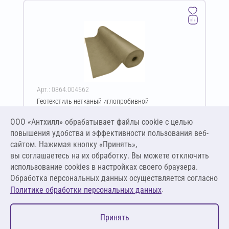
Арт.: 0864.004562
Геотекстиль нетканый иглопробивной
термофиксированный GeoSM Geoflax ПЭ 550 г/м²
6х50 м
ООО «Антхилл» обрабатывает файлы cookie c целью
Цена за упаковку
ПО ЗАПРОСУ
повышения удобства и эффективности пользования веб-
сайтом. Нажимая кнопку «Принять»,
вы соглашаетесь на их обработку. Вы можете отключить
Оставить заявку
использование cookies в настройках своего браузера.
Обработка персональных данных осуществляется согласно
.
Политике обработки персональных данных
0
Принять