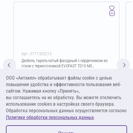
Арт.: 0777.002215
Дюбель тарельчатый фасадный с сердечником из
стали с термоголовкой EVOFAST TD10 M3
10/60(D)х200 мм
Цена за упаковку
ООО «Антхилл» обрабатывает файлы cookie c целью
5 727,00 ₽
повышения удобства и эффективности пользования веб-
19,09 ₽ за шт
сайтом. Нажимая кнопку «Принять»,
вы соглашаетесь на их обработку. Вы можете отключить
В корзину
использование cookies в настройках своего браузера.
Обработка персональных данных осуществляется согласно
.
Политике обработки персональных данных
0