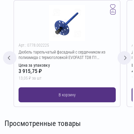
Арт.: 0778.002225
А
Дюбель тарельчатый фасадный с сердечником из
Д
полиамида с термоголовкой EVOFAST TD8 П1
п
8/60(D)х200 мм
8
Цена за упаковку
Ц
3 915,75 ₽
4
13,05 ₽ за шт
1
В корзину
Просмотренные товары