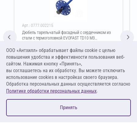
Арт.: 0777.002215
Дюбель тарельчатый фасадный с сердечником из
стали с термоголовкой EVOFAST TD10 M3
10/60(D)х200 мм
Цена за упаковку
ООО «Антхилл» обрабатывает файлы cookie c целью
5 727,00 ₽
повышения удобства и эффективности пользования веб-
19,09 ₽ за шт
сайтом. Нажимая кнопку «Принять»,
вы соглашаетесь на их обработку. Вы можете отключить
В корзину
использование cookies в настройках своего браузера.
Обработка персональных данных осуществляется согласно
.
Политике обработки персональных данных
0
Принять
Главная
Избранное
Корзина
Каталог