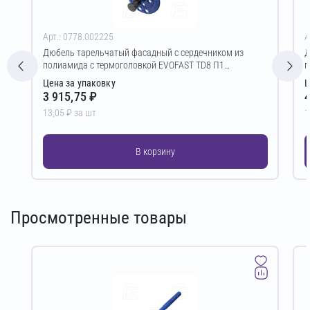
Арт.: 0778.002225
А
Дюбель тарельчатый фасадный с сердечником из
Д
полиамида с термоголовкой EVOFAST TD8 П1
п
8/60(D)х200 мм
8
Цена за упаковку
Ц
3 915,75 ₽
4
13,05 ₽ за шт
1
В корзину
Просмотренные товары