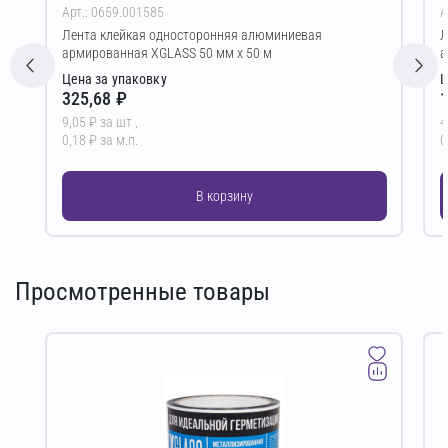
Арт.: 0659.001585
А
Лента клейкая односторонняя алюминиевая
Л
армированная XGLASS 50 мм х 50 м
а
Цена за упаковку
Ц
325,68 ₽
1
9,05 ₽ за шт ,
4
0,18 ₽ за м.п.
0
В корзину
Просмотренные товары