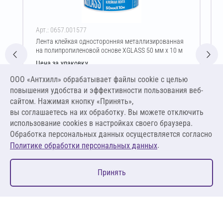
Арт.: 0657.001577
Лента клейкая односторонняя металлизированная
на полипропиленовой основе XGLASS 50 мм х 10 м
Цена за упаковку
21,05 ₽
ООО «Антхилл» обрабатывает файлы cookie c целью
0,58 ₽ за шт ,
повышения удобства и эффективности пользования веб-
0,06 ₽ за м.п.
сайтом. Нажимая кнопку «Принять»,
вы соглашаетесь на их обработку. Вы можете отключить
В корзину
использование cookies в настройках своего браузера.
Обработка персональных данных осуществляется согласно
.
Политике обработки персональных данных
0
Принять
Главная
Избранное
Корзина
Каталог