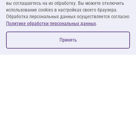
вы соглашаетесь на их обработку. Вы можете отключить
В корзину
использование cookies в настройках своего браузера.
Обработка персональных данных осуществляется согласно
.
Политике обработки персональных данных
0
Принять
Главная
Избранное
Корзина
Каталог
127083, Москва, ул. 8 Марта, д. 1, стр.12, пом. 4/31
Пн-Пт: 09:00-18:00
+7 (495) 080 08 68