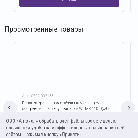
Просмотренные товары
Арт.: 0767.002183
Воронка кровельная с обжимным фланцем,
обогревом и листвоуловителем WIGAR 110(D)х450
мм
Цена за упаковку
ООО «Антхилл» обрабатывает файлы cookie c целью
3 731,75 ₽
повышения удобства и эффективности пользования веб-
3 731,75 ₽ за шт
сайтом. Нажимая кнопку «Принять»,