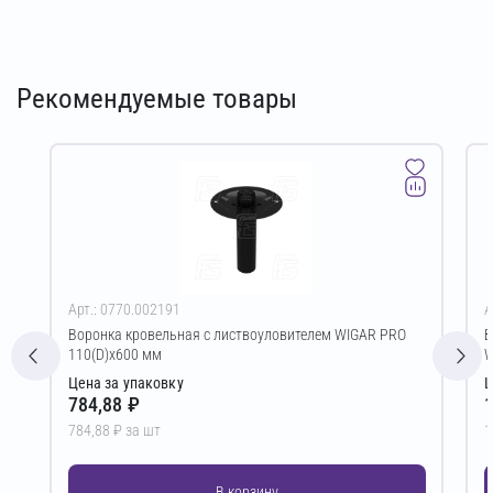
Рекомендуемые товары
Арт.: 0770.002191
А
Воронка кровельная с листвоуловителем WIGAR PRO
В
110(D)х600 мм
W
Цена за упаковку
Ц
784,88 ₽
1
784,88 ₽ за шт
1
В корзину