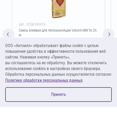
Арт.: 0258.000618
Смесь клеевая для теплоизоляции Vetonit MW fix 25
кг
Цена за упаковку
ООО «Антхилл» обрабатывает файлы cookie c целью
1 099,15 ₽
повышения удобства и эффективности пользования веб-
43,97 ₽ за кг
сайтом. Нажимая кнопку «Принять»,
вы соглашаетесь на их обработку. Вы можете отключить
В корзину
использование cookies в настройках своего браузера.
Обработка персональных данных осуществляется согласно
.
Политике обработки персональных данных
0
Принять
Главная
Избранное
Корзина
Каталог