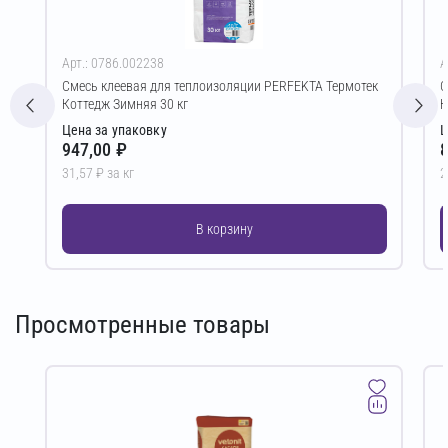
Арт.: 0786.002238
А
Смесь клеевая для теплоизоляции PERFEKTA Термотек
С
Коттедж Зимняя 30 кг
К
Цена за упаковку
Ц
947,00 ₽
8
31,57 ₽ за кг
2
В корзину
Просмотренные товары