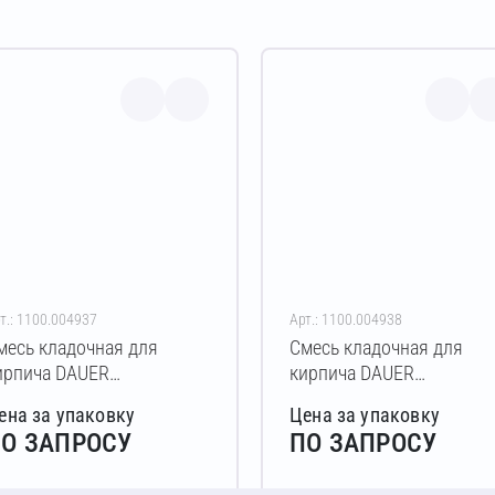
т.: 1100.004937
Арт.: 1100.004938
месь кладочная для
Смесь кладочная для
ирпича DAUER
кирпича DAUER
RICK.COLOR 253 Зимняя
BRICK.COLOR 253 Зимня
ена за упаковку
Цена за упаковку
0 кг (пудра)
50 кг (кремовый)
О ЗАПРОСУ
ПО ЗАПРОСУ