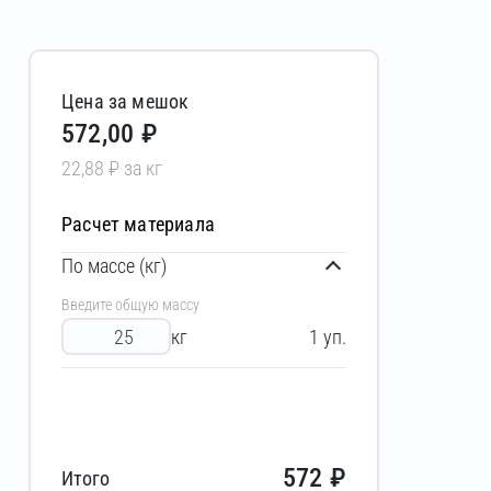
Цена за мешок
572,00 ₽
22,88 ₽ за кг
Расчет материала
По массе (кг)
Введите общую массу
кг
1
уп.
572
₽
Итого