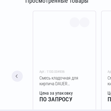
Просмотренные товары
Арт.: 1100.004936
Ар
Смесь кладочная для
С
кирпича DAUER
к
BRICK.COLOR 253 Зимняя
B
Цена за упаковку
Ц
50 кг (светло-бежевый)
5
ПО ЗАПРОСУ
П