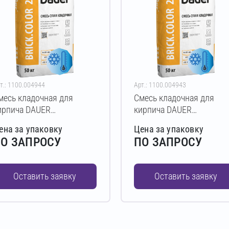
т.: 1100.004944
Арт.: 1100.004943
месь кладочная для
Смесь кладочная для
ирпича DAUER
кирпича DAUER
RICK.COLOR 253 Зимняя
BRICK.COLOR 253 Зимня
ена за упаковку
Цена за упаковку
0 кг (темно-коричневый)
50 кг (коричневый)
О ЗАПРОСУ
ПО ЗАПРОСУ
Оставить заявку
Оставить заявку