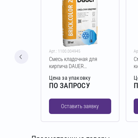
Арт.: 1100.004945
Ар
Смесь кладочная для
С
кирпича DAUER
к
BRICK.COLOR 253 Зимняя
B
Цена за упаковку
Ц
50 кг (шоколадный)
5
ПО ЗАПРОСУ
П
Оставить заявку