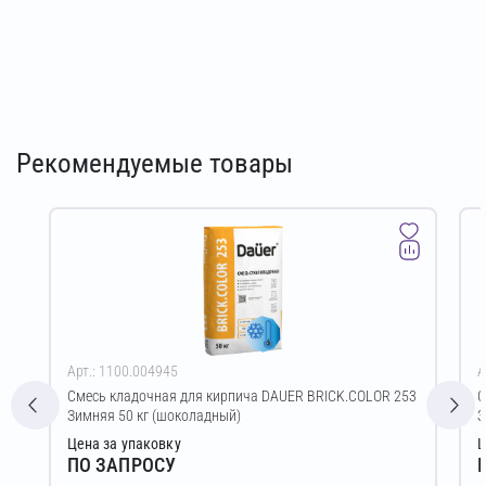
Рекомендуемые товары
Арт.: 1100.004945
А
Смесь кладочная для кирпича DAUER BRICK.COLOR 253
С
Зимняя 50 кг (шоколадный)
З
Цена за упаковку
Ц
ПО ЗАПРОСУ