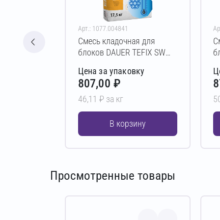
Арт.: 1077.004841
Ар
Смесь кладочная для
С
блоков DAUER TEFIX SW
б
Зимняя 17,5 кг
1
Цена за упаковку
Ц
807,00 ₽
8
46,11 ₽ за кг
5
В корзину
Просмотренные товары