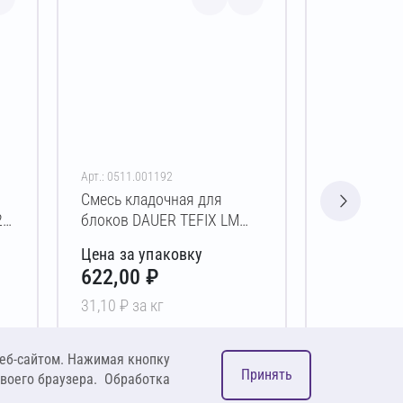
Арт.: 0511.001192
Арт.: 0512.00
Смесь кладочная для
Смесь кла
20
блоков DAUER TEFIX LM
блоков DA
Зимняя 20 кг
кг
Цена за упаковку
Цена за у
622,00 ₽
703,00 
31,10 ₽ за кг
23,43 ₽ за 
В корзину
В 
еб-сайтом. Нажимая кнопку
Принять
своего браузера. Обработка