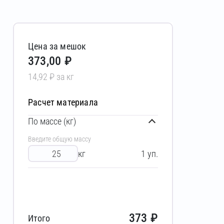
Цена за мешок
373,00 ₽
14,92 ₽ за кг
Расчет материала
По массе (кг)
Введите общую массу
кг
1
уп.
373
₽
Итого