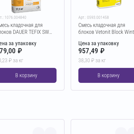
т.: 1076.004840
Арт.: 0593.001458
месь кладочная для
Смесь кладочная для
локов DAUER TEFIX SW
блоков Vetonit Block Wint
7,5 кг
Зимняя 25 кг
ена за упаковку
Цена за упаковку
79,00 ₽
957,49 ₽
0,23 ₽ за кг
38,30 ₽ за кг
В корзину
В корзину