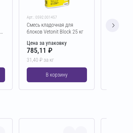
Арт.: 0592.001457
Арт.: 0513.00
Смесь кладочная для
Смесь кла
er
блоков Vetonit Block 25 кг
блоков DA
Зимняя 30 
Цена за упаковку
Цена за у
785,11 ₽
751,00 
31,40 ₽ за кг
25,03 ₽ за 
В корзину
В 