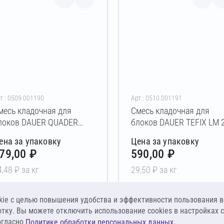
т.: 0509.001190
Арт.: 0510.001191
месь кладочная для
Смесь кладочная для
локов DAUER QUADER
блоков DAUER TEFIX LM 
600 Зимняя 40 кг
кг
ена за упаковку
Цена за упаковку
79,00 ₽
590,00 ₽
4,48 ₽ за кг
29,50 ₽ за кг
В корзину
В корзину
ie c целью повышения удобства и эффективности пользования в
отку. Вы можете отключить использование cookies в настройках 
огласно
.
Политике обработки персональных данных