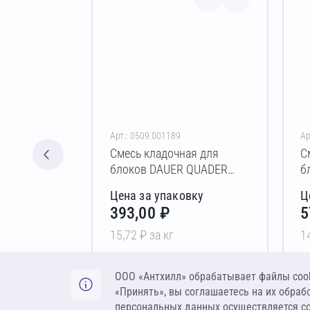
Арт.: 0509.001189
Ар
Смесь кладочная для
С
блоков DAUER QUADER
б
D600 Зимняя 25 кг
D
Цена за упаковку
Ц
393,00 ₽
5
15,72 ₽ за кг
1
В корзину
ООО «Антхилл» обрабатывает файлы cook
«Принять», вы соглашаетесь на их обраб
персональных данных осуществляется с