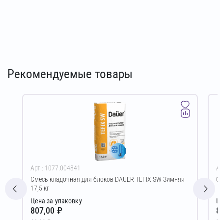
Рекомендуемые товары
Арт.: 1077.004841
А
Смесь кладочная для блоков DAUER TEFIX SW Зимняя
С
17,5 кг
Цена за упаковку
Ц
807,00 ₽
8