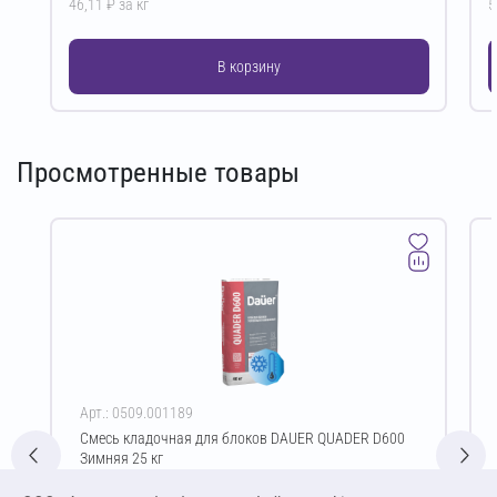
46,11 ₽ за кг
5
В корзину
Просмотренные товары
Арт.: 0509.001189
Смесь кладочная для блоков DAUER QUADER D600
Зимняя 25 кг
Цена за упаковку