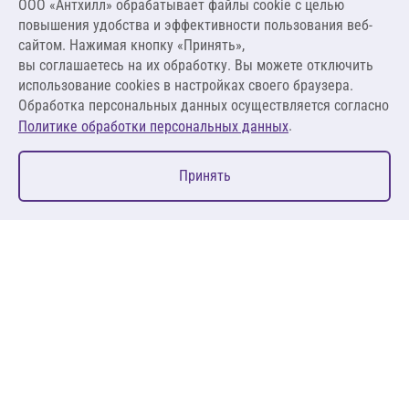
ООО «Антхилл» обрабатывает файлы cookie c целью
393,00 ₽
повышения удобства и эффективности пользования веб-
15,72 ₽ за кг
сайтом. Нажимая кнопку «Принять»,
вы соглашаетесь на их обработку. Вы можете отключить
В корзину
использование cookies в настройках своего браузера.
Обработка персональных данных осуществляется согласно
.
Политике обработки персональных данных
0
Принять
Главная
Избранное
Корзина
Каталог
127083, Москва, ул. 8 Марта, д. 1, стр.12, пом. 4/31