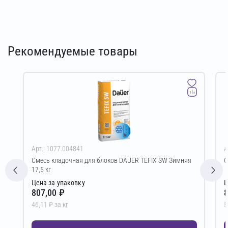
Рекомендуемые товары
Арт.: 1077.004841
А
Смесь кладочная для блоков DAUER TEFIX SW Зимняя
С
17,5 кг
Цена за упаковку
Ц
807,00 ₽
8
46,11 ₽ за кг
5