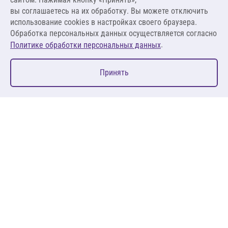
вы соглашаетесь на их обработку. Вы можете отключить
В корзину
использование cookies в настройках своего браузера.
Обработка персональных данных осуществляется согласно
.
Политике обработки персональных данных
0
Принять
Главная
Избранное
Корзина
Каталог
127083, Москва, ул. 8 Марта, д. 1, стр.12, пом. 4/31
Пн-Пт: 09:00-18:00