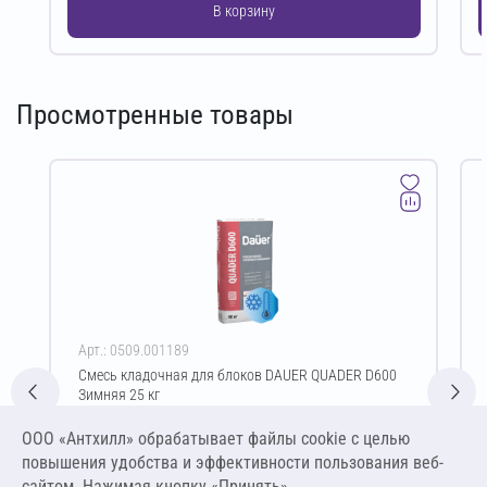
В корзину
Просмотренные товары
Арт.: 0509.001189
Смесь кладочная для блоков DAUER QUADER D600
Зимняя 25 кг
Цена за упаковку
ООО «Антхилл» обрабатывает файлы cookie c целью
393,00 ₽
повышения удобства и эффективности пользования веб-
15,72 ₽ за кг
сайтом. Нажимая кнопку «Принять»,