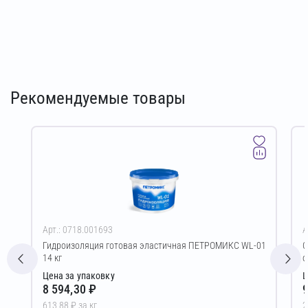
Рекомендуемые товары
Арт.: 0718.001693
А
Гидроизоляция готовая эластичная ПЕТРОМИКС WL-01
С
14 кг
о
Цена за упаковку
Ц
8 594,30 ₽
9
613,88 ₽ за кг
2