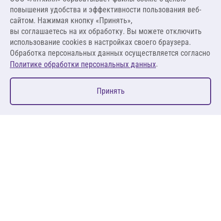
1 480,00 ₽
повышения удобства и эффективности пользования веб-
246,67 ₽ за кг
сайтом. Нажимая кнопку «Принять»,
вы соглашаетесь на их обработку. Вы можете отключить
В корзину
использование cookies в настройках своего браузера.
Обработка персональных данных осуществляется согласно
.
Политике обработки персональных данных
0
Принять
Главная
Избранное
Корзина
Каталог
127083, Москва, ул. 8 Марта, д. 1, стр.12, пом. 4/31