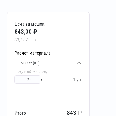
Цена за мешок
843,00 ₽
33,72 ₽ за кг
Расчет материала
По массе (кг)
Введите общую массу
кг
1
уп.
843
₽
Итого