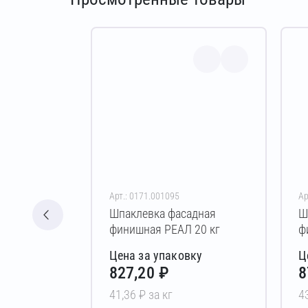
Арт.: 0171.001095
Ар
Шпаклевка фасадная
Ш
финишная РЕАЛ 20 кг
ф
0
Цена за упаковку
Ц
827,20 ₽
8
41,36 ₽ за кг
4