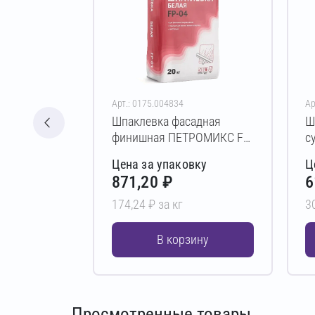
Арт.: 0175.004834
Ар
Шпаклевка фасадная
Ш
финишная ПЕТРОМИКС FP-
с
04 5 кг
F
Цена за упаковку
Ц
871,20 ₽
6
174,24 ₽ за кг
3
В корзину
Просмотренные товары