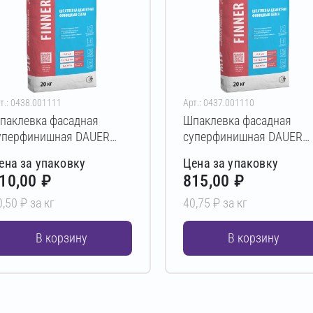
т.: 0438.001111
Арт.: 0437.001110
паклевка фасадная
Шпаклевка фасадная
уперфинишная DAUER
суперфинишная DAUER
INNER 41G 20 кг
FINNER 41W 20 кг
ена за упаковку
Цена за упаковку
10,00 ₽
815,00 ₽
0,50 ₽ за кг
40,75 ₽ за кг
В корзину
В корзину