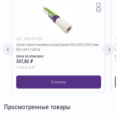
Арт.: 0666.001602
А
Сетка стеклотканевая штукатурная XGLASS 5,0х5,0 мм
С
(60 г/м²) 1х20 м
(
Цена за упаковку
Ц
337,82 ₽
1
16,89 ₽ за м²
1
В корзину
Просмотренные товары