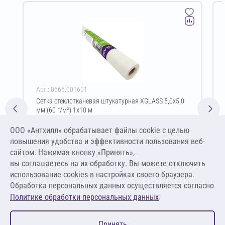
Арт.: 0666.001601
Сетка стеклотканевая штукатурная XGLASS 5,0х5,0
мм (60 г/м²) 1х10 м
Цена за упаковку
ООО «Антхилл» обрабатывает файлы cookie c целью
182,99 ₽
повышения удобства и эффективности пользования веб-
18,30 ₽ за м²
сайтом. Нажимая кнопку «Принять»,
вы соглашаетесь на их обработку. Вы можете отключить
В корзину
использование cookies в настройках своего браузера.
Обработка персональных данных осуществляется согласно
.
Политике обработки персональных данных
0
Принять