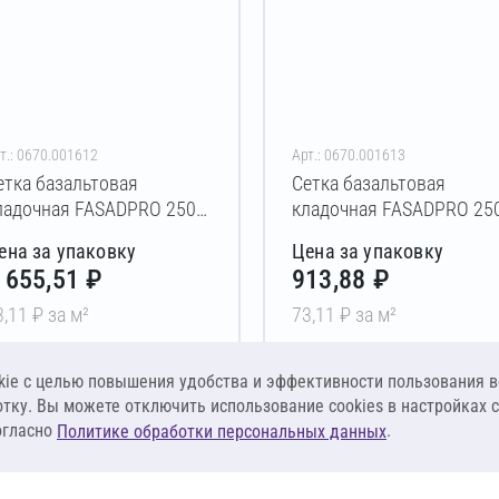
т.: 0670.001612
Арт.: 0670.001613
етка базальтовая
Сетка базальтовая
ладочная FASADPRO 2500
кладочная FASADPRO 25
5х25 мм (190 г/м²) 1х50 м
25х25 мм (190 г/м²)
ена за упаковку
Цена за упаковку
0,25х50 м
 655,51 ₽
913,88 ₽
3,11 ₽ за м²
73,11 ₽ за м²
В корзину
В корзину
ie c целью повышения удобства и эффективности пользования в
отку. Вы можете отключить использование cookies в настройках 
огласно
.
Политике обработки персональных данных