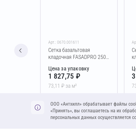
Арт.: 0670.001611
Ар
Сетка базальтовая
С
кладочная FASADPRO 2500
к
25х25 мм (190 г/м²) 1х25 м
2
Цена за упаковку
Ц
1 827,75 ₽
3
73,11 ₽ за м²
7
В корзину
ООО «Антхилл» обрабатывает файлы cook
«Принять», вы соглашаетесь на их обраб
персональных данных осуществляется с