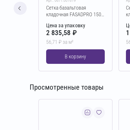
Арт.: 0671.001619
Ар
Сетка базальтовая
С
кладочная FASADPRO 1500
к
25х25 мм (190 г/м²) 1,0х50
2
Цена за упаковку
Ц
м
м
2 835,58 ₽
1
56,71 ₽ за м²
5
В корзину
Просмотренные товары