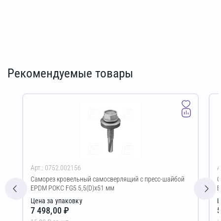
Рекомендуемые товары
Арт.: 0752.002156
А
Саморез кровельный самосверлящий с пресс-шайбой
С
EPDM РОКС FG5 5,5(D)х51 мм
E
Цена за упаковку
Ц
7 498,00 ₽
5