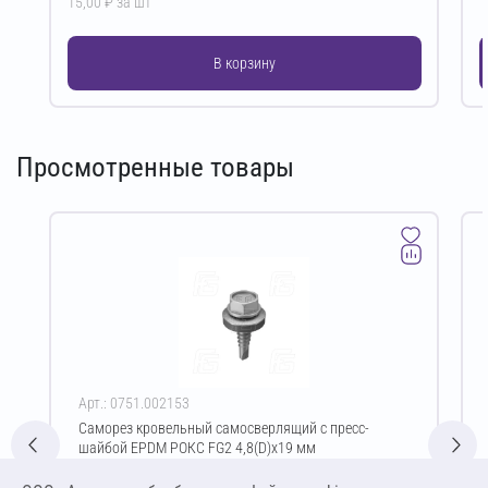
15,00 ₽ за шт
1
В корзину
Просмотренные товары
Арт.: 0751.002153
Саморез кровельный самосверлящий с пресс-
шайбой EPDM РОКС FG2 4,8(D)х19 мм
Цена за упаковку