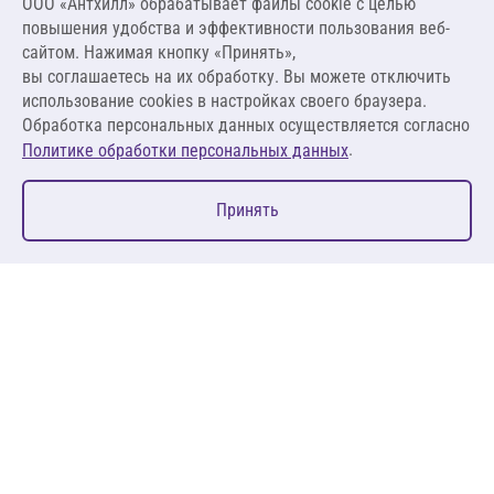
ООО «Антхилл» обрабатывает файлы cookie c целью
7 222,00 ₽
повышения удобства и эффективности пользования веб-
7,22 ₽ за шт
сайтом. Нажимая кнопку «Принять»,
вы соглашаетесь на их обработку. Вы можете отключить
В корзину
использование cookies в настройках своего браузера.
Обработка персональных данных осуществляется согласно
.
Политике обработки персональных данных
0
Принять
Главная
Избранное
Корзина
Каталог
127083, Москва, ул. 8 Марта, д. 1, стр.12, пом. 4/31