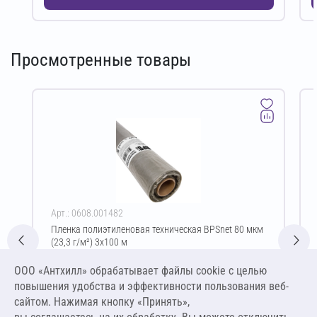
Просмотренные товары
Арт.: 0608.001482
Пленка полиэтиленовая техническая BPSnet 80 мкм
(23,3 г/м²) 3х100 м
Цена за упаковку
ООО «Антхилл» обрабатывает файлы cookie c целью
844,03 ₽
повышения удобства и эффективности пользования веб-
2,81 ₽ за м²
сайтом. Нажимая кнопку «Принять»,