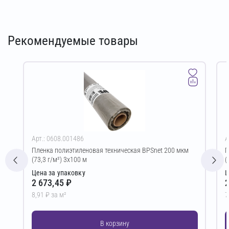
Рекомендуемые товары
Арт.: 0608.001486
А
Пленка полиэтиленовая техническая BPSnet 200 мкм
П
(73,3 г/м²) 3х100 м
(
Цена за упаковку
Ц
2 673,45 ₽
2
8,91 ₽ за м²
7
В корзину