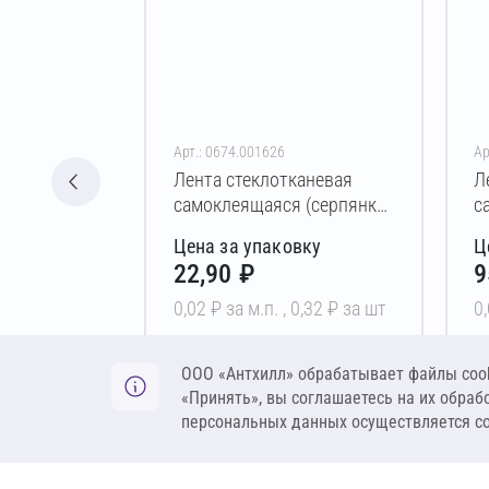
Арт.: 0674.001626
Ар
Лента стеклотканевая
Л
самоклеящаяся (серпянка)
с
XGLASS 45 мм х 20 м
X
Цена за упаковку
Ц
(3,2х3,2 мм)
(
22,90 ₽
9
0,02 ₽ за м.п. ,
0,32 ₽ за шт
0,
В корзину
ООО «Антхилл» обрабатывает файлы cook
«Принять», вы соглашаетесь на их обраб
персональных данных осуществляется с