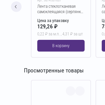
Арт.: 0674.001637
Ар
Лента стеклотканевая
Л
самоклеящаяся (серпянка)
с
XGLASS 230 мм х 20 м
X
Цена за упаковку
Ц
(3,2х3,2 мм)
(
129,26 ₽
7
0,22 ₽ за м.п. ,
4,31 ₽ за шт
0,
В корзину
Просмотренные товары