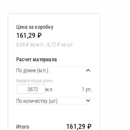
Цена за коробку
161,29 ₽
0,04 ₽ за м.п. , 6,72 ₽ за шт
Расчет материала
По длине (м.п.)
Введите общую длину
м.п.
1
уп.
По количеству (шт)
161,29
₽
Итого