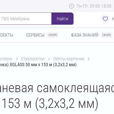
Пн-Пт: 09:00-18:00
Найти
РОЕКТЫ
СЕРВИСЫ
БАЗА ЗНАНИЙ
СКОРО
СКОРО
волокно
стеклосетки
ленты-серпянки
ка) XGLASS 50 мм х 153 м (3,2х3,2 мм)
аневая самоклеящаяс
153 м (3,2х3,2 мм)