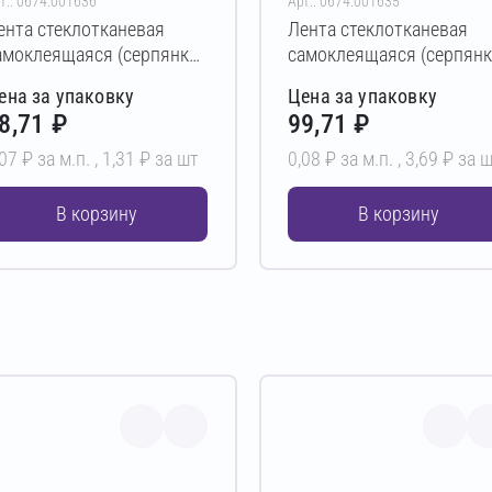
т.: 0674.001636
Арт.: 0674.001635
ента стеклотканевая
Лента стеклотканевая
амоклеящаяся (серпянка)
самоклеящаяся (серпянк
GLASS 150 мм х 20 м
XGLASS 100 мм х 45 м
ена за упаковку
Цена за упаковку
3,2х3,2 мм)
(3,2х3,2 мм)
8,71 ₽
99,71 ₽
07 ₽ за м.п. ,
1,31 ₽ за шт
0,08 ₽ за м.п. ,
3,69 ₽ за 
В корзину
В корзину