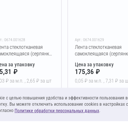
т.: 0674.001628
Арт.: 0674.001629
ента стеклотканевая
Лента стеклотканевая
амоклеящаяся (серпянка)
самоклеящаяся (серпянк
GLASS 45 мм х 90 м
XGLASS 45 мм х 153 м
ена за упаковку
Цена за упаковку
3,2х3,2 мм)
(3,2х3,2 мм)
5,31 ₽
175,36 ₽
03 ₽ за м.п. ,
2,65 ₽ за шт
0,05 ₽ за м.п. ,
7,31 ₽ за 
В корзину
В корзину
ie c целью повышения удобства и эффективности пользования в
отку. Вы можете отключить использование cookies в настройках 
огласно
.
Политике обработки персональных данных